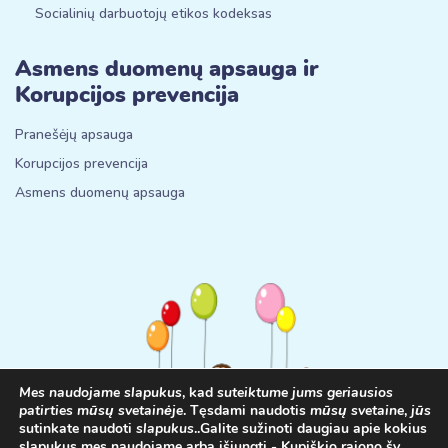
Socialinių darbuotojų etikos kodeksas
Asmens duomenų apsauga ir
Korupcijos prevencija
Pranešėjų apsauga
Korupcijos prevencija
Asmens duomenų apsauga
Mes naudojame slapukus
, kad
suteiktume jums geriausios
patirties mūsų svetainėje
. Tęsdami naudotis
mūsų svetaine
,
jūs
sutinkate naudoti
slapukus
.
.
Galite sužinoti daugiau apie kokius
slapukus mes naudojame arba išjungti -
Kupiškio rajono šv.