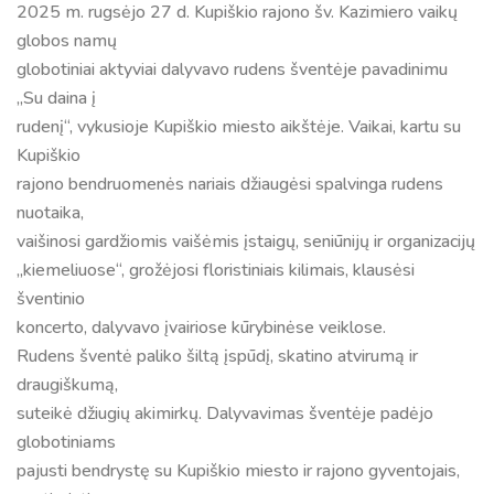
2025 m. rugsėjo 27 d. Kupiškio rajono šv. Kazimiero vaikų
globos namų
globotiniai aktyviai dalyvavo rudens šventėje pavadinimu
,,Su daina į
rudenį“, vykusioje Kupiškio miesto aikštėje. Vaikai, kartu su
Kupiškio
rajono bendruomenės nariais džiaugėsi spalvinga rudens
nuotaika,
vaišinosi gardžiomis vaišėmis įstaigų, seniūnijų ir organizacijų
,,kiemeliuose“, grožėjosi floristiniais kilimais, klausėsi
šventinio
koncerto, dalyvavo įvairiose kūrybinėse veiklose.
Rudens šventė paliko šiltą įspūdį, skatino atvirumą ir
draugiškumą,
suteikė džiugių akimirkų. Dalyvavimas šventėje padėjo
globotiniams
pajusti bendrystę su Kupiškio miesto ir rajono gyventojais,